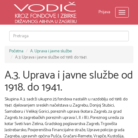
Prijava
Toggle
navigati
Početna
A. Uprava i javne službe
A.3. Uprava i javne službe od 1918. do 1941.
A.3. Uprava i javne službe od
1918. do 1941.
Skupina A.3. sadrži ukupno 25 fondova nastalih u razdoblju od 1918. do
1941. djelovanjem sreskih načelstava u Zagrebu, Donjoj Stubici,
Samoboru i Velikoj Gorici, poreznih uprava (kotara Zagreb, za grad
Zagreb, te zagrebačkih poreznih uprava I., II. i III.), Poreznog ureda za
kotar Sveti Ivan Zelina, Gradskog poglavarstva Zagreb, Trgovišta
Jastrebarsko, Povjereništva Financijalne straže, Uprave policije grada
Zagreba, upravnih općina Pušća, Gračani-Remete, Vrapče, Kustošija,