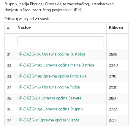
Stupnik, Marija Bistrica i Oroslavje, te zagrebačkog, jastrebarskog i
donjostubičkog zadružnog povjerenika. (B.M.)
Prikazuj
21-27
od
27
stavki.
#
Naslov
Klikova
21
HR-DAZG-876 Upravna općina Kustošija
2588
22
HR-DAZG-1192 Upravna općina Marija Bistrica
2248
23
HR-DAZG-1193 Upravna općina Oroslavje
2718
24
HR-DAZG-1157 Upravna općina Pušća
3030
25
HR-DAZG-20 Upravna općina Sesvete
3158
26
HR-DAZG-1051 Upravna općina Stupnik
2722
27
HR-DAZG-21 Upravna općina Vrapče
3274