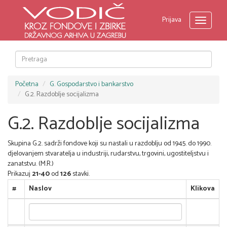
Prijava
Toggle
navigati
Početna
G. Gospodarstvo i bankarstvo
G.2. Razdoblje socijalizma
G.2. Razdoblje socijalizma
Skupina G.2. sadrži fondove koji su nastali u razdoblju od 1945. do 1990.
djelovanjem stvaratelja u industriji, rudarstvu, trgovini, ugostiteljstvu i
zanatstvu. (M.R.)
Prikazuj
21-40
od
126
stavki.
#
Naslov
Klikova