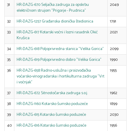
31
HR-DAZG-670 Seljačka zadruga za opskrbu
2049
električnom strujom "Prigorje - Prudnica"
32
HR-DAZG-1257 Građanska dionička štedionica
1791
33
HR-DAZG-617 Kotarski voćni i lozni rasadnik Okić
2021
Krušica
34
HR-DAZG-618 Poljoprivredna stanica "Velika Gorica"
2099
35
HR-DAZG-619 Poljoprivredno dobro "Velika Gorica"
1990
36
HR-DAZG-658 Radno-uslužna i proizvođačka
1955
voćarsko-vinogradarska i hortikulturna zadruga "Vrt
i voćnjak"
37
HR-DAZG-672 Sitnostočarska zadruga s.o.j.
1962
38
HR-DAZG-1160 Kotarsko šumsko poduzeće
1899
39
HR-DAZG-615 Kotarsko šumsko poduzeće
2030
40
HR-DAZG-616 Kotarsko šumsko poduzeće
1956