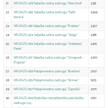
21
HR-DAZG-978 Seljačka radna zadruga "Novi život"
2331
22
HR-DAZG-982 Seljačka radna zadruga "Palih
2349
boraca"
23
HR-DAZG-981 Seljačka radna zadruga "Proleter"
2327
24
HR-DAZG-974 Seljačka radna zadruga "Sloga"
2381
25
HR-DAZG-663 Seljačka radna zadruga "Videković
2415
Pavle"
26
HR-DAZG-971 Seljačka radna zadruga "Vinogradi -
2370
Prigorje"
27
HR-DAZG-656 Poljoprivredna zadruga "Bratstvo"
2107
28
HR-DAZG-655 Poljoprivredna zadruga "Strmec"
1973
29
HR-DAZG-657 Poljoprivredna zadruga "Zaprešić"
2071
30
HR-DAZG-669 Radnička namještenička potrošačka
2167
zadruga s.o.j.