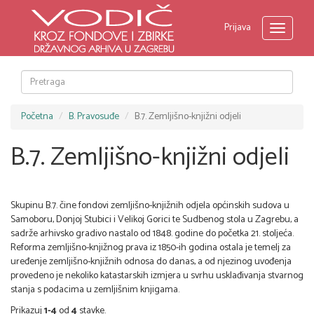
Prijava
Toggle
navigati
Početna
B. Pravosuđe
B.7. Zemljišno-knjižni odjeli
B.7. Zemljišno-knjižni odjeli
Skupinu B.7. čine fondovi zemljišno-knjižnih odjela općinskih sudova u
Samoboru, Donjoj Stubici i Velikoj Gorici te Sudbenog stola u Zagrebu, a
sadrže arhivsko gradivo nastalo od 1848. godine do početka 21. stoljeća.
Reforma zemljišno-knjižnog prava iz 1850-ih godina ostala je temelj za
uređenje zemljišno-knjižnih odnosa do danas, a od njezinog uvođenja
provedeno je nekoliko katastarskih izmjera u svrhu usklađivanja stvarnog
stanja s podacima u zemljišnim knjigama.
Prikazuj
1-4
od
4
stavke.