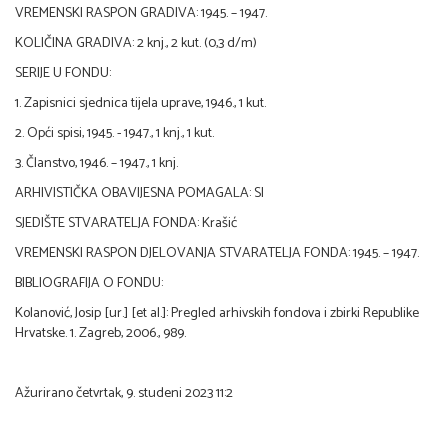
VREMENSKI RASPON GRADIVA: 1945. – 1947.
KOLIČINA GRADIVA: 2 knj., 2 kut. (0,3 d/m)
SERIJE U FONDU:
1. Zapisnici sjednica tijela uprave, 1946., 1 kut.
2. Opći spisi, 1945. - 1947., 1 knj., 1 kut.
3. Članstvo, 1946. – 1947., 1 knj.
ARHIVISTIČKA OBAVIJESNA POMAGALA: SI
SJEDIŠTE STVARATELJA FONDA: Krašić
VREMENSKI RASPON DJELOVANJA STVARATELJA FONDA: 1945. – 1947.
BIBLIOGRAFIJA O FONDU:
Kolanović, Josip [ur.] [et al.]: Pregled arhivskih fondova i zbirki Republike
Hrvatske. 1. Zagreb, 2006., 989.
Ažurirano četvrtak, 9. studeni 2023 11:2