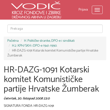
Prijava
Toggle
navigati
Početna
H. Političke stranke, DPO-e i sindikati
H.2. KPH/SKH i DPO-e 1941.-1990.
HR-DAZG-1091 Kotarski komitet Komunističke partije Hrvatske
Žumberak
HR-DAZG-1091 Kotarski
komitet Komunističke
partije Hrvatske Žumberak
četvrtak, 30. listopad 2008 23:0
SIGNATURA FONDA: HR-DAZG-1091