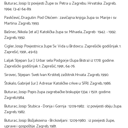
Buturac, Josip: Iz povijesti Župe sv. Petra u Zagrebu. Hrvatska. Zagreb,
1994. (3-4) 64-89.
Pavličević, Dragutin: Pod Okićem : zavičajna knjiga župa sv. Marije i sv.
Martina. Zagreb, 1993.
Bašnec, Nikola [et al.]: Katolička župa sv. Mihaela, Zagreb : 1942. - 1992.
Zagreb, 1992.
Cigler, Josip: Povjestnica župe Sv. Vida u Brdovcu. Zaprešićki godišnjak. 1.
Zaprešić, 1991., 49-63.
Laljak Stjepan [ur.]: Urbar sela Podgorje (župa Bistra) iz 1778. godine.
Zaprešićki godišnjak. 1. Zaprešić, 1991., 64-76.
Sirovec, Stjepan: Sveti Ivan Krstitelj zaštitnik Hrvata. Zagreb, 1990.
Štokalo, Gabrijel [ur.]: Adresar Katoličke crkve u SFRJ. Zagreb, 1986.
Buturac, Josip: Popis župa zagrebačke biskupije 1334. i 1501. godine.
Zagreb,1984.
Buturac, Josip: Stubica - Donja i Gornja : 1209-1982. : iz povijesti obiju župa.
Zagreb, 1982.
Buturac, Josip: Božjakovina - Brckovljani : 1209-1980. : iz povijesti župe,
uprave i gospoštije. Zagreb, 1981.