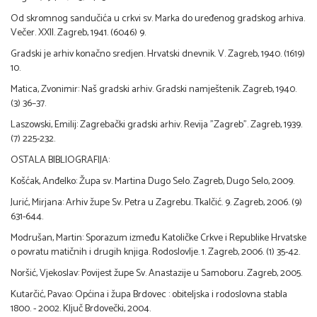
Od skromnog sandučića u crkvi sv. Marka do uređenog gradskog arhiva.
Večer. XXII. Zagreb, 1941. (6046) 9.
Gradski je arhiv konačno sredjen. Hrvatski dnevnik. V. Zagreb, 1940. (1619)
10.
Matica, Zvonimir: Naš gradski arhiv. Gradski namještenik. Zagreb, 1940.
(3) 36–37.
Laszowski, Emilij: Zagrebački gradski arhiv. Revija "Zagreb". Zagreb, 1939.
(7) 225-232.
OSTALA BIBLIOGRAFIJA:
Košćak, Anđelko: Župa sv. Martina Dugo Selo. Zagreb, Dugo Selo, 2009.
Jurić, Mirjana: Arhiv župe Sv. Petra u Zagrebu. Tkalčić. 9. Zagreb, 2006. (9)
631-644.
Modrušan, Martin: Sporazum između Katoličke Crkve i Republike Hrvatske
o povratu matičnih i drugih knjiga. Rodoslovlje. 1. Zagreb, 2006. (1) 35-42.
Noršić, Vjekoslav: Povijest župe Sv. Anastazije u Samoboru. Zagreb, 2005.
Kutarčić, Pavao: Općina i župa Brdovec : obiteljska i rodoslovna stabla
1800. - 2002. Ključ Brdovečki, 2004.