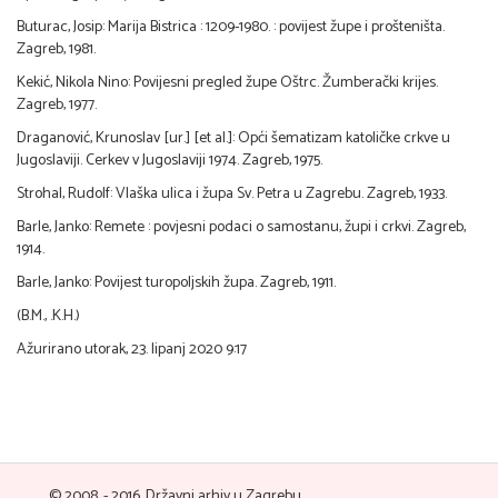
Buturac, Josip: Marija Bistrica : 1209-1980. : povijest župe i prošteništa.
Zagreb, 1981.
Kekić, Nikola Nino: Povijesni pregled župe Oštrc. Žumberački krijes.
Zagreb, 1977.
Draganović, Krunoslav [ur.] [et al.]: Opći šematizam katoličke crkve u
Jugoslaviji. Cerkev v Jugoslaviji 1974. Zagreb, 1975.
Strohal, Rudolf: Vlaška ulica i župa Sv. Petra u Zagrebu. Zagreb, 1933.
Barle, Janko: Remete : povjesni podaci o samostanu, župi i crkvi. Zagreb,
1914.
Barle, Janko: Povijest turopoljskih župa. Zagreb, 1911.
(B.M., .K.H.)
Ažurirano utorak, 23. lipanj 2020 9:17
© 2008. - 2016. Državni arhiv u Zagrebu.