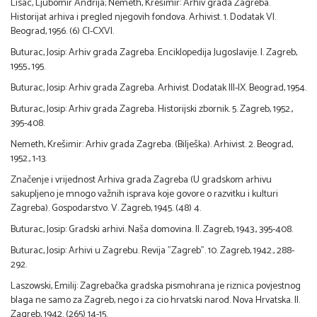
Lisac, Ljubomir Andrija; Nemeth, Krešimir: Arhiv grada Zagreba.
Historijat arhiva i pregled njegovih fondova. Arhivist. 1. Dodatak VI.
Beograd, 1956. (6) CI-CXVI.
Buturac, Josip: Arhiv grada Zagreba. Enciklopedija Jugoslavije. I. Zagreb,
1955., 195.
Buturac, Josip: Arhiv grada Zagreba. Arhivist. Dodatak III-IX. Beograd, 1954.
Buturac, Josip: Arhiv grada Zagreba. Historijski zbornik. 5. Zagreb, 1952.,
395-408.
Nemeth, Krešimir: Arhiv grada Zagreba. (Bilješka). Arhivist. 2. Beograd,
1952., 1-13.
Značenje i vrijednost Arhiva grada Zagreba (U gradskom arhivu
sakupljeno je mnogo važnih isprava koje govore o razvitku i kulturi
Zagreba). Gospodarstvo. V. Zagreb, 1945. (48) 4.
Buturac, Josip: Gradski arhivi. Naša domovina. II. Zagreb, 1943., 395-408.
Buturac, Josip: Arhivi u Zagrebu. Revija "Zagreb". 10. Zagreb, 1942., 288-
292.
Laszowski, Emilij: Zagrebačka gradska pismohrana je riznica povjestnog
blaga ne samo za Zagreb, nego i za cio hrvatski narod. Nova Hrvatska. II.
Zagreb, 1942. (265) 14-15.