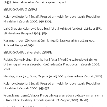
(243.) Dekanatski arhiv Zagreb - sjeverozapad
BIBLIOGRAFIJA O ZBIRCI:
Kolanović Josip [ur.] [et al.]: Pregled arhivskih fondova i zbirki Republike
Hrvatske. 1. Zagreb, 2006., 936, 1003.
Lalić, Sredoje; Kolanović, Josip [ur.] [et al.]: Arhivski fondovi i zbirke u SFRJ.
SR Hrvatska. Beograd, 1984., 389.
Karaman, Igor : Zbirka matičnih knjiga Državnog arhiva u Zagrebu.
Arhivist. Beograd, 1956.
BIBLIOGRAFIJA o stvaratelju ZBIRKE:
Rubčić, Darko; Molnar, Branka [ur.] [et al.]: Vodič kroz fondove i zbirke
Državnog arhiva u Zagrebu. Riječ izdavača. Predgovor. 1. Zagreb, 2008.,
VII-X.
Hendija, Zora [ur.]; Gulić, Mirjana [et al.]: 100 godina arhiva. Zagreb, 2007.
Kolanović Josip [ur.] [et al.]: Pregled arhivskih fondova i zbirki Republike
Hrvatske. 1. Zagreb, 2006., 933-937.
Prgin, Ivana; Lemić, Vlatka: Prilog bibliografiji radova o državnim arhivima
u Republici Hrvatskoj. Arhivski vjesnik. 47. Zagreb, 2005., 114-115.