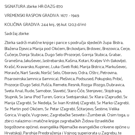
SIGNATURA zbirke: HR-DAZG-870
VREMENSKI RASPON GRADIVA: 1677. - 1949.
KOLIČINA GRADIVA: 244 knj., 95 kut. (20,3 d/m)
Sadržaj zbirke:
Zbirka sadrži matične knjige i parice s područja sljedećih župa: Bistra,
Blažena Djevica Marija pod Okićem, Brckovljani, Brdovec, Brezovica, Cerje,
Čučerje, Donja Stubica, Dugo Selo (Prozorje), Gornja Stubica, Grabar,
Granešina, Jakuševec, Jastrebarsko, Kašina, Kotari, Kraljev Vrh (Jakovlje),
Krašić, Kravarsko, Kupinec, Luka (Sveti Rok), Marija Bistrica, Markuševec,
Moravče, Nart Savski, Noršić Selo, Oborovo, Odra, Oštrc, Petrovina,
Pisarovinska Jamnica
(Jamnica
), Plešivica, Podsused, Pokupsko, Pribić,
Prozorje (Dugo Selo), Pušća, Remete, Resnik, Rozga (Rozgo, Dubravica,
Sveta Ana), Rude, Samobor, Slavetić, Staro Čiče, Stenjevec, Stojdraga,
Stupnik, Sv. Jana (Pod Turen, Gorica Svetojanska), Sv. Klara (Zapruđe), Sv.
Marija (Zagreb), Sv. Nedelja, Sv. Ivan Krstitelj (Zagreb), Sv. Marko (Zagreb),
Sv. Martin pod Okićem, Sv. Petar (Zagreb), Šćitarjevo, Šestine, Velika
Gorica, Vrapče, Vugrovec, Zagrebačke Sesvete i Žumberak. Osim toga, u
zbirci nalazimo i matične knjige zagrebačkih Židova (Izraelitičke
bogoštovne općine), evangelika (Njemačke evangeličke crkvene općine u
Hrvatskoj), Parohije Preobraženja i Vojnog superiorata u Zagrebu, te