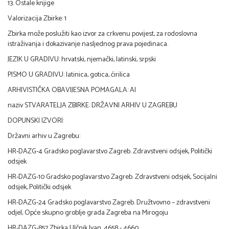
13. Ostale knjige
Valorizacija Zbirke: 1
Zbirka može poslužiti kao izvor za crkvenu povijest, za rodoslovna
istraživanja i dokazivanje nasljednog prava pojedinaca.
JEZIK U GRADIVU: hrvatski, njemački, latinski, srpski
PISMO U GRADIVU: latinica, gotica, ćirilica
ARHIVISTIČKA OBAVIJESNA POMAGALA: AI
naziv STVARATELJA ZBIRKE: DRŽAVNI ARHIV U ZAGREBU
DOPUNSKI IZVORI:
Državni arhiv u Zagrebu:
HR-DAZG-4 Gradsko poglavarstvo Zagreb. Zdravstveni odsjek, Politički
odsjek
HR-DAZG-10 Gradsko poglavarstvo Zagreb. Zdravstveni odsjek, Socijalni
odsjek, Politički odsjek
HR-DAZG-24 Gradsko poglavarstvo Zagreb. Družtvovno – zdravstveni
odjel, Opće skupno groblje grada Zagreba na Mirogoju
HR-DAZG-857 Zbirka Ulčnik Ivan, 4658 - 4660