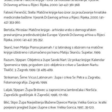
Stolac, Diana: Matične knjige - izvor za filološka istraživanja. Vjesnik
Državnog arhiva u Rijeci. Rijeka, 2000. (41-42) 361-368.
Fatović-Ferenčić, Stella: Matične knjige kao izvor za proučavanje hrvatske
medicinske baštine. Vjesnik Državnog arhiva u Rijeci. Rijeka, 2000. (41-
42) 353-360.
Bertoša, Miroslav: Matične knjige - arhivsko vrelo o demografskim
previranjima predindustrijske Europe. Vjesnik Državnog arhiva u Rijeci.
Rijeka, 2000. (41-42) 315-352.
Skarić, Ivan Matija: Pisma pisamah / iz latinskog s obzirom na matične
knjige izbistreno i iztumačeno po Ivanu Matiju Skariću. Supetar, 1999.
Razum, Stjepan: Obljetnica župe Savski Nart. Uz prikaz knjige: Kalendar
Spomenica 1999., prigodom 220. obljetnice crkve u Savskom Nartu.
Tkalčić. 3. Zagreb, 1999. (3) 485-489.
Strikoman, Šime: Vicus Latinorum : župa i crkva Sv. Petra u Zagrebu.
Fotomonografija. Zagreb, 1999.
Laljak, Stjepan: Župa Brdovec u zapisnicima Jambrečaka i Noršića.
Zaprešićki godišnjak. 8. Zaprešić, 1998., 171-182.
Bilić, Stipo: Župa Navještenja Blažene Djevice Marije, Velika Gorica : kratki
povijesni pregled župe i župne crkve. Velika Gorica, 1997., 35-120.