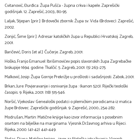
Cvitanović, Đurđica: Župa Pušća - župna crkva i kapele. Zaprešićki
godišnjak. 12. Zaprešić, 2003., 80-95.
Laljak, Stjepan [prir.]: Brdovečki zbornik: Župa sv. Vida (Brdovec). Zaprešić,
2002.
Zonjić, Šime [prir.]: Adresar katoličkih župa u Republici Hrvatskoj. Zagreb,
2001.
Baričević, Doris [et al.]: Čučerje. Zagreb, 2001.
Hoško, Franjo Emanuel: Ibrišimovićev popis slavonskih župa Zagrebačke
biskupije 1694. godine. Tkalčić. 5. Zagreb, 2001. (5) 263.-275.
Malković, Josip: Župa Gornje Prekrižje u prošlosti i sadašnjosti. Zabok, 2001.
Brkan, Jure: Povjeravanje i osnivanje župa : (kanon 520). Riječki teološki
časopis. 9. Rijeka, 2001. (18) 515-546.
Noršić, Vjekoslav: Genealoški podatci o plemićkim porodicama iz matica
župe Brdovec. Zaprešićki godišnjak. 9. Zaprešić, 2000., 254-282.
Modrušan, Martin: Matične knjige kao izvor informacija s posebnim
osvrtom na bilješke na marginama. Vjesnik Državnog arhiva u Rijeci.
Rijeka, 2000. (41-42) 441-449.