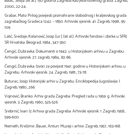
Babić, Silvija [et al.]: 150 godina Zagreba kao jedinstvenog grada. Zagreb,
2000., 22-24.
Grabar, Mato: Prilog povijesti pismohrane slobodnog i kraljevskog grada
zagrebačkog Gradeca 1242. – 1850. Arhivski vjesnik. 41. Zagreb, 1998., 95-
109.
Lalić, Sredoje; Kolanović, Josip [ur.] [et al.]: Arhivski fondovi i zbirke u SFRJ.
SR Hrvatska. Beograd, 1984., 347-350.
Čengić, Dubravka: Dokumenti o 1942. u Historijskom arhivu u Zagrebu.
Arhivski vjesnik. 27. zagreb, 1984., 82-86.
Čengić, Dubravka: Izvori za povijest 1941. godine u Historijskom arhivu u
Zagrebu. Arhivski vjesnik. 24. Zagreb, 1981., 73-78.
Buturac, Josip: Historijski arhiv u Zagrebu. Enciklopedija Jugoslavije. I.
Zagreb, 1980., 266.
Vojnović, Branko: Arhiv grada Zagreba. Pregled rada u 1959. g. Arhivski
vjesnik. 3. Zagreb, 1960., 525-526.
Srebrnić, Ivan: Iz Arhiva grada Zagreba. Arhivski vjesnik. 1. Zagreb, 1958.,
599-600.
Nemeth, Krešimir; Bauer, Antun: Muzeji i arhivi. Zagreb, 1957., 163-168.