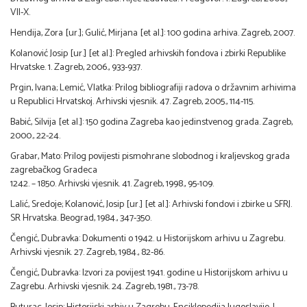
VII-X.
Hendija, Zora [ur.]; Gulić, Mirjana [et al.]: 100 godina arhiva. Zagreb, 2007.
Kolanović Josip [ur.] [et al.]: Pregled arhivskih fondova i zbirki Republike
Hrvatske. 1. Zagreb, 2006., 933-937.
Prgin, Ivana; Lemić, Vlatka: Prilog bibliografiji radova o državnim arhivima
u Republici Hrvatskoj. Arhivski vjesnik. 47. Zagreb, 2005., 114-115.
Babić, Silvija [et al.]: 150 godina Zagreba kao jedinstvenog grada. Zagreb,
2000., 22-24.
Grabar, Mato: Prilog povijesti pismohrane slobodnog i kraljevskog grada
zagrebačkog Gradeca
1242. – 1850. Arhivski vjesnik. 41. Zagreb, 1998., 95-109.
Lalić, Sredoje; Kolanović, Josip [ur.] [et al.]: Arhivski fondovi i zbirke u SFRJ.
SR Hrvatska. Beograd, 1984., 347-350.
Čengić, Dubravka: Dokumenti o 1942. u Historijskom arhivu u Zagrebu.
Arhivski vjesnik. 27. Zagreb, 1984., 82-86.
Čengić, Dubravka: Izvori za povijest 1941. godine u Historijskom arhivu u
Zagrebu. Arhivski vjesnik. 24. Zagreb, 1981., 73-78.