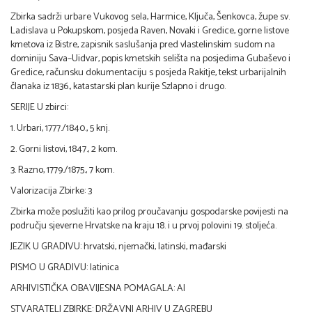
Zbirka sadrži urbare Vukovog sela, Harmice, Ključa, Šenkovca, župe sv.
Ladislava u Pokupskom, posjeda Raven, Novaki i Gredice, gorne listove
kmetova iz Bistre, zapisnik saslušanja pred vlastelinskim sudom na
dominiju Sava–Uidvar, popis kmetskih selišta na posjedima Gubaševo i
Gredice, računsku dokumentaciju s posjeda Rakitje, tekst urbarijalnih
članaka iz 1836., katastarski plan kurije Szlapno i drugo.
SERIJE U zbirci:
1. Urbari, 1777./1840., 5 knj.
2. Gorni listovi, 1847., 2 kom.
3. Razno, 1779./1875., 7 kom.
Valorizacija Zbirke: 3
Zbirka može poslužiti kao prilog proučavanju gospodarske povijesti na
području sjeverne Hrvatske na kraju 18. i u prvoj polovini 19. stoljeća.
JEZIK U GRADIVU: hrvatski, njemački, latinski, mađarski
PISMO U GRADIVU: latinica
ARHIVISTIČKA OBAVIJESNA POMAGALA: AI
STVARATELJ ZBIRKE: DRŽAVNI ARHIV U ZAGREBU