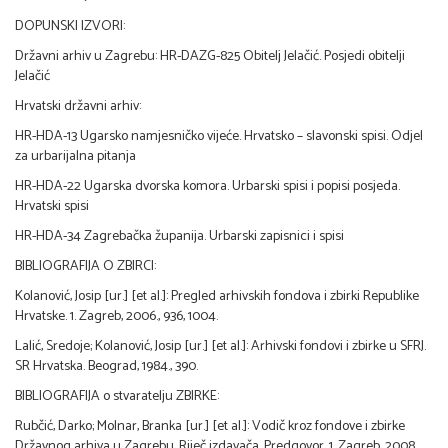
DOPUNSKI IZVORI:
Državni arhiv u Zagrebu: HR-DAZG-825 Obitelj Jelačić. Posjedi obitelji
Jelačić
Hrvatski državni arhiv:
HR-HDA-13 Ugarsko namjesničko vijeće. Hrvatsko – slavonski spisi. Odjel
za urbarijalna pitanja
HR-HDA-22 Ugarska dvorska komora. Urbarski spisi i popisi posjeda.
Hrvatski spisi
HR-HDA-34 Zagrebačka županija. Urbarski zapisnici i spisi
BIBLIOGRAFIJA O ZBIRCI:
Kolanović, Josip [ur.] [et al.]: Pregled arhivskih fondova i zbirki Republike
Hrvatske. 1. Zagreb, 2006., 936, 1004.
Lalić, Sredoje; Kolanović, Josip [ur.] [et al.]: Arhivski fondovi i zbirke u SFRJ.
SR Hrvatska. Beograd, 1984., 390.
BIBLIOGRAFIJA o stvaratelju ZBIRKE:
Rubčić, Darko; Molnar, Branka [ur.] [et al.]: Vodič kroz fondove i zbirke
Državnog arhiva u Zagrebu. Riječ izdavača. Predgovor. 1. Zagreb, 2008.,