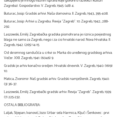
sakupljeno je mnogo važnih isprava koje govore o razvitku i kulturi
Zagreba). Gospodarstvo. V. Zagreb, 1945. (48) 4.
Buturac, Josip: Gradski arhivi. Naša domovina. II. Zagreb, 1943., 395-408.
Buturac, Josip: Arhivi u Zagrebu. Revija "Zagreb". 10. Zagreb, 1942., 288-
292.
Laszowski, Emilij: Zagrebačka gradska pismohrana je riznica povjestnog
blaga ne samo za Zagreb, nego i za cio hrvatski narod. Nova Hrvatska. II.
Zagreb, 1942. (265) 14-15.
Od skromnog sandučića u crkvi sv. Marka do uređenog gradskog arhiva.
Večer. XXII. Zagreb, 1941. (6046) 9.
Gradski je arhiv konačno sredjen. Hrvatski dnevnik. V. Zagreb, 1940. (1619)
10.
Matica, Zvonimir: Naš gradski arhiv. Gradski namještenik. Zagreb, 1940.
(3) 36–37.
Laszowski, Emilij: Zagrebački gradski arhiv. Revija "Zagreb". Zagreb, 1939.
(7) 225-232.
OSTALA BIBLIOGRAFIJA:
Laljak, Stjepan; Ivanović, Jozo: Urbar sela Harmica, Ključ i Šenkovec : prvi