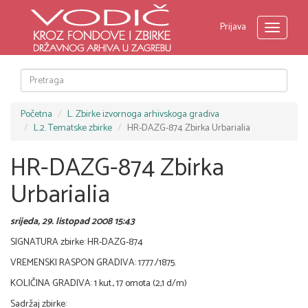
Prijava
Toggle
navigati
Početna
L. Zbirke izvornoga arhivskoga gradiva
L.2. Tematske zbirke
HR-DAZG-874 Zbirka Urbarialia
HR-DAZG-874 Zbirka
Urbarialia
srijeda, 29. listopad 2008 15:43
SIGNATURA zbirke: HR-DAZG-874
VREMENSKI RASPON GRADIVA: 1777./1875.
KOLIČINA GRADIVA: 1 kut., 17 omota (2,1 d/m)
Sadržaj zbirke: