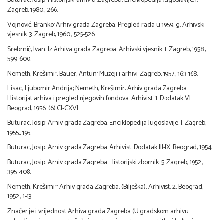
Buturac, Josip: Historijski arhiv u Zagrebu. Enciklopedija Jugoslavije. I.
Zagreb, 1980., 266.
Vojnović, Branko: Arhiv grada Zagreba. Pregled rada u 1959. g. Arhivski
vjesnik. 3. Zagreb, 1960., 525-526.
Srebrnić, Ivan: Iz Arhiva grada Zagreba. Arhivski vjesnik. 1. Zagreb, 1958.,
599-600.
Nemeth, Krešimir; Bauer, Antun: Muzeji i arhivi. Zagreb, 1957., 163-168.
Lisac, Ljubomir Andrija; Nemeth, Krešimir: Arhiv grada Zagreba.
Historijat arhiva i pregled njegovih fondova. Arhivist. 1. Dodatak VI.
Beograd, 1956. (6) CI-CXVI.
Buturac, Josip: Arhiv grada Zagreba. Enciklopedija Jugoslavije. I. Zagreb,
1955., 195.
Buturac, Josip: Arhiv grada Zagreba. Arhivist. Dodatak III-IX. Beograd, 1954.
Buturac, Josip: Arhiv grada Zagreba. Historijski zbornik. 5. Zagreb, 1952.,
395-408.
Nemeth, Krešimir: Arhiv grada Zagreba. (Bilješka). Arhivist. 2. Beograd,
1952., 1-13.
Značenje i vrijednost Arhiva grada Zagreba (U gradskom arhivu