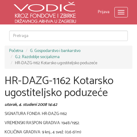
Prijava
Toggle
navigati
Početna
G. Gospodarstvo i bankarstvo
G.2. Razdoblje socijalizma
HR-DAZG-1162 Kotarsko ugostiteljsko poduzeće
HR-DAZG-1162 Kotarsko
ugostiteljsko poduzeće
utorak, 4. studeni 2008 14:42
SIGNATURA FONDA: HR-DAZG-1162
VREMENSKI RASPON GRADIVA: 1948./1952.
KOLIČINA GRADIVA: 9 knj., 4 svež. (0,6 d/m)