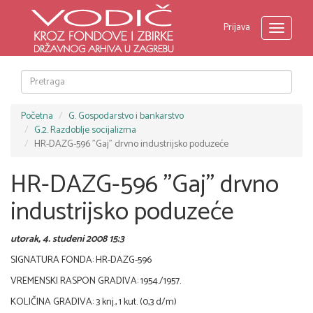
Prijava
Toggle
navigati
Početna
G. Gospodarstvo i bankarstvo
G.2. Razdoblje socijalizma
HR-DAZG-596 "Gaj" drvno industrijsko poduzeće
HR-DAZG-596 "Gaj" drvno
industrijsko poduzeće
utorak, 4. studeni 2008 15:3
SIGNATURA FONDA: HR-DAZG-596
VREMENSKI RASPON GRADIVA: 1954./1957.
KOLIČINA GRADIVA: 3 knj., 1 kut. (0,3 d/m)