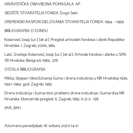
ARHIVISTIČKA OBAVIJESNA POMAGALA: AP
SJEDIŠTE STVARATELJA FONDA: Dugo Selo
VREMENSKI RASPON DJELOVANJA STVARATELJA FONDA: 1954. – 1959.
BIBLIOGRAFIJA O FONDU:
Kolanović, Josip [ur.] [et al.]: Pregled arhivskih fondova i zbirki Republike
Hrvatske. 1. Zagreb, 2006., 984.
Lalić, Sredoje; Kolanović, Josip [ur.] [et al.]: Arhivski fondovi i zbirke u SFRJ.
SR Hrvatska. Beograd, 1984., 378.
OSTALA BIBLIOGRAFIJA:
Mikša, Stjepan: Iskorišćivanje šuma i drvna industrija u NR Hrvatskoj 1939.,
1947.-1954. god. Zagreb, 1955.
Drvna industrija i šumarstvo: problemi drvne industrije i šumarstva NR
Hrvatske. Ekonomski pregled. 6. Zagreb, 1955. (1-2) 5 - 158.
(M.R., B.M.)
Ažurirano ponedjeljak, 18. svibanj 2020 14:21