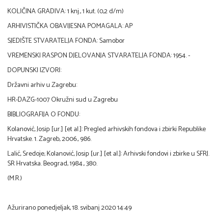
KOLIČINA GRADIVA: 1 knj., 1 kut. (0,2 d/m)
ARHIVISTIČKA OBAVIJESNA POMAGALA: AP
SJEDIŠTE STVARATELJA FONDA: Samobor
VREMENSKI RASPON DJELOVANJA STVARATELJA FONDA: 1954. -
DOPUNSKI IZVORI:
Državni arhiv u Zagrebu:
HR-DAZG-1007 Okružni sud u Zagrebu
BIBLIOGRAFIJA O FONDU:
Kolanović, Josip [ur.] [et al.]: Pregled arhivskih fondova i zbirki Republike
Hrvatske. 1. Zagreb, 2006., 986.
Lalić, Sredoje; Kolanović, Josip [ur.] [et al.]: Arhivski fondovi i zbirke u SFRJ.
SR Hrvatska. Beograd, 1984., 380.
(M.R.)
Ažurirano ponedjeljak, 18. svibanj 2020 14:49