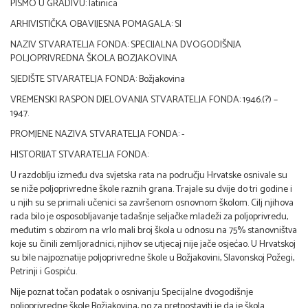
PISMO U GRADIVU: latinica
ARHIVISTIČKA OBAVIJESNA POMAGALA: SI
NAZIV STVARATELJA FONDA: SPECIJALNA DVOGODIŠNJA
POLJOPRIVREDNA ŠKOLA BOZJAKOVINA
SJEDIŠTE STVARATELJA FONDA: Božjakovina
VREMENSKI RASPON DJELOVANJA STVARATELJA FONDA: 1946.(?) –
1947.
PROMJENE NAZIVA STVARATELJA FONDA: -
HISTORIJAT STVARATELJA FONDA:
U razdoblju između dva svjetska rata na području Hrvatske osnivale su
se niže poljoprivredne škole raznih grana. Trajale su dvije do tri godine i
u njih su se primali učenici sa završenom osnovnom školom. Cilj njihova
rada bilo je osposobljavanje tadašnje seljačke mladeži za poljoprivredu,
međutim s obzirom na vrlo mali broj škola u odnosu na 75% stanovništva
koje su činili zemljoradnici, njihov se utjecaj nije jače osjećao. U Hrvatskoj
su bile najpoznatije poljoprivredne škole u Božjakovini, Slavonskoj Požegi,
Petrinji i Gospiću.
Nije poznat točan podatak o osnivanju Specijalne dvogodišnje
poljoprivredne škole Božjakovina, no za pretpostaviti je da je škola