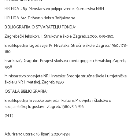
HR-HDA-289 Ministarstvo poljoprivrede i šumarstva NRH
HR-HDA-612 Državno dobro Božjakovina
BIBLIOGRAFIJA O STVARATELJU FONDA:
Zagrebački leksikon. II. Strukovne škole. Zagreb, 2006., 349–350.
Enciklopedija Jugoslavije. IV. Hrvatska. Stručne škole. Zagreb, 1960., 178–
180.
Franković, Dragutin: Povijest školstva i pedagogije u Hrvatskoj. Zagreb,
1958.
Ministarstvo prosvjete NR Hrvatske: Srednje stručne škole i umjetničke
škole u NR Hrvatskoj. Zagreb, 1950.
OSTALA BIBLIOGRAFIJA:
Enciklopedija hrvatske povijesti i kulture. Prosvjeta i školstvo u
socijalističkoj Jugoslaviji. Zagreb, 1980., 513–516.
(M.T.)
Ažurirano utorak, 16. lipanj 2020 14:34