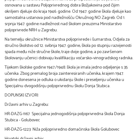
osnovana u sastavu Poljoprivrednog dobra Božjakovina pod čijim
okriljem djeluje do kraja 1946. godine. Od 1947. godine škola djeluje kao
samostalna ustanova pod nadležnošću Okružnog NO Zagreb. Od 1.
srpnja 1947. godine nadležnost nad školom preuzima Ministarstvo
poljoprivrede NRH u Zagrebu.
Na temelju okružnice Ministarstva poljoprivrede i šumarstva, Odjela za
stručno školstvo od 12. svibnja 1947. godine, škola po stupnju razvijenosti
spada među niže stručne škole, traje dvije godine, a po završenom
školovanju učenici dobivaju kvalifikaciju voćarsko–vinogradskog radnika.
Tijekom školske godine 1947./1948. škola je imala jedno odjeljenje s 35
učenika. Zbog premalog broja zainteresiranih učenika, krajem 1947.
godine donesena je odluka o ukidanju škole i preseljenju učenika u
Specijalnu dvogodišnju poljoprivrednu školu Donja Stubica.
DOPUNSKI IZVORI:
Državni arhiv u Zagrebu:
HR-DAZG-1167 Specijalna jednogodišnja poljoprivredna škola Donja
Stubica - Golubovec
HR-DAZG-1223 Niža poljoprivredno domaćinska škola Golubovec
Hrvatski državni arhiv: