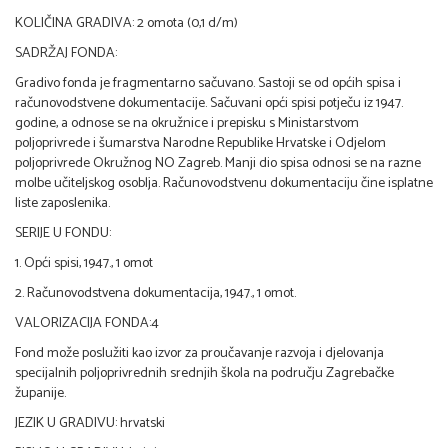
KOLIČINA GRADIVA: 2 omota (0,1 d/m)
SADRŽAJ FONDA:
Gradivo fonda je fragmentarno sačuvano. Sastoji se od općih spisa i
računovodstvene dokumentacije. Sačuvani opći spisi potječu iz 1947.
godine, a odnose se na okružnice i prepisku s Ministarstvom
poljoprivrede i šumarstva Narodne Republike Hrvatske i Odjelom
poljoprivrede Okružnog NO Zagreb. Manji dio spisa odnosi se na razne
molbe učiteljskog osoblja. Računovodstvenu dokumentaciju čine isplatne
liste zaposlenika.
SERIJE U FONDU:
1. Opći spisi, 1947., 1 omot
2. Računovodstvena dokumentacija, 1947., 1 omot.
VALORIZACIJA FONDA:4
Fond može poslužiti kao izvor za proučavanje razvoja i djelovanja
specijalnih poljoprivrednih srednjih škola na području Zagrebačke
županije.
JEZIK U GRADIVU: hrvatski