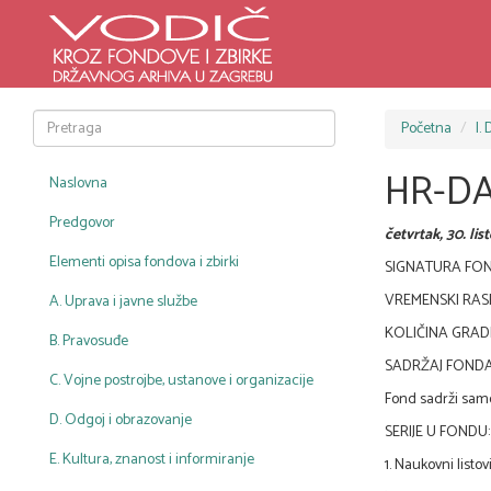
Početna
I.
HR-DAZ
Naslovna
Predgovor
četvrtak, 30. li
Elementi opisa fondova i zbirki
SIGNATURA FON
VREMENSKI RASPO
A. Uprava i javne službe
KOLIČINA GRADIVA
B. Pravosuđe
SADRŽAJ FONDA
C. Vojne postrojbe, ustanove i organizacije
Fond sadrži samo 
D. Odgoj i obrazovanje
SERIJE U FONDU:
E. Kultura, znanost i informiranje
1. Naukovni listovi