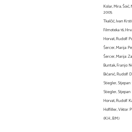
Kolar, Mira; Šoić
2005.
Tkalčić, Ivan Krst
Filmoteka 16; Hrv
Horvat, Rudolf: Po
Šercer, Marija: Pe
Šercer, Marija: Z
Buntak, Franjo: N
Bićanić, Rudolf: 
Stiegler, Stjepan
Stiegler, Stjepan
Horvat, Rudolf: K
Hoffiller, Viktor
(K.H., B.M.)