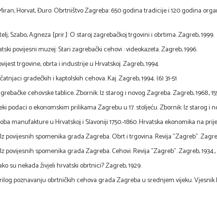
, Miran; Horvat, Đuro: Obrtništvo Zagreba: 650 godina tradicije i 120 godina org
itelj; Szabo, Agneza [prir.]: O staroj zagrebačkoj trgovini i obrtima. Zagreb, 1999.
atski povijesni muzej: Stari zagrebački cehovi : videokazeta. Zagreb, 1996.
vijest trgovine, obrta i industrije u Hrvatskoj. Zagreb, 1994.
čatnjaci gradečkih i kaptolskih cehova. Kaj. Zagreb, 1994. (6) 31-51
agrebačke cehovske tablice. Zbornik: Iz starog i novog Zagreba. Zagreb, 1968., 15
eki podaci o ekonomskim prilikama Zagrebu u 17. stoljeću. Zbornik: Iz starog i n
Doba manufakture u Hrvatskoj i Slavoniji 1750.-1860. Hrvatska ekonomika na prijel
: Iz povijesnih spomenika grada Zagreba. Obrt i trgovina. Revija "Zagreb". Zagreb
: Iz povijesnih spomenika grada Zagreba. Cehovi. Revija "Zagreb". Zagreb, 1934.,
ako su nekada živjeli hrvatski obrtnici? Zagreb, 1929.
: Prilog poznavanju obrtničkih cehova grada Zagreba u srednjem vijeku. Vjesnik h