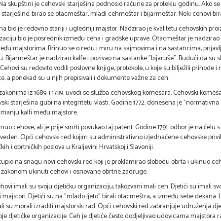
a skupštini je cehovski starješina podnosio račune za proteklu godinu. Ako se n
tarješine, birao se otacmeštar, mladi cehmeštar i bijarmeštar. Neki cehovi bira
na bio je redovno stariji i ugledniji majstor. Nadzirao je kvalitetu cehovskih p
aciju bio je posrednik između ceha i gradske uprave. Otacmeštar je nadzirao ka
eđu majstorima. Brinuo se o redu i miru na sajmovima i na sastancima, prijavlj
. Bijarmeštar je nadzirao kalfe i pozivao na sastanke "bijaruše". Budući da su
Cehovi su redovito vodili poslovne knjige, protokole, u koje su bilježili prihode i
e, a ponekad su u njih prepisivali i dokumente važne za ceh.
akonima iz 1689. i 1739. uvodi se služba cehovskog komesara. Cehovski komes
ski starješina gubi na integritetu vlasti. Godine 1772. donesena je "normativn
rimanju kalfi među majstore.
. ukinuo cehove, ali je prije smrti povukao taj patent. Godine 1791. odbor je na če
roveden. Opći cehovski red kojim su administrativno izjednačene cehovske privi
h i obrtničkih poslova u Kraljevini Hrvatskoj i Slavoniji.
stupio na snagu novi cehovski red koji je proklamirao slobodu obrta i ukinuo ce
 zakonom ukinuti cehovi i osnovane obrtne zadruge.
ovi imali su svoju djetićku organizaciju, takozvani mali ceh. Djetići su imali svoju 
i majstori. Djetići su na "mlado ljeto" birali otacmeštra, a između sebe dekana. U 1
li su morali izraditi majstorski rad. Opći cehovski red zabranjuje udruženja djet
je djetićke organizacije. Ceh je djetiće često dodjeljivao udovicama majstora r