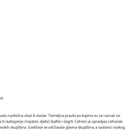
st.
ivala nadležna vlast ili vladar. Temeljna pravila po kojima su se ravnali svi
 tri kategorije: majstori, djetići (kalfe) i šegrti. Cehom je upravljao cehovski
vskih skupština. Godišnje se održavala glavna skupština, a sastanci svakog