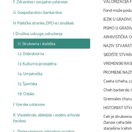
VALORIZACIJA F
F. Zdravstvo i socijalne ustanove
Fond može posluži
G. Gospodarstvo i bankarstvo
JEZIK U GRADIVU
H. Političke stranke, DPO-e i sindikati
PISMO U GRADIVU
I. Društva, udruge, udruženja
ARHIVISTIČKA 
I.1. Strukovna i staleška
NAZIV STVARATE
I.2. Dobrotvorna
SJEDIŠTE STVAR
VREMENSKI RASP
I.3. Kulturno-prosvjetna
PROMJENE NAZI
I.4. Umjetnička
Caeha (cheha, cze
I.5. Športska
Cheh barberski, 17.
I.8. Ostalo
Gremiales chyrur
J. Vjerske ustanove
HISTORIJAT ST
K. Vlastelinski, obiteljski i osobni arhivski
Ceh je strukovna o
fondovi
članovi ceha bile 
starješina (cehm
L. Zbirke izvornog arhivskog gradiva