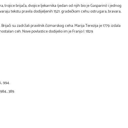
rojice brijača, dvojice ljekarnika (jedan od njih bio je Gasparini) i jednog
varaju tekstu pravila dodijeljenih 1521. gradečkom cehu ostrugara, bravara,
ijači su zadržali pravilnik čizmarskog ceha. Marija Terezija je 1779. izdala
stalan ceh. Nove povlastice dodijelio im je Franjo I. 1829.
., 994.
984., 389.