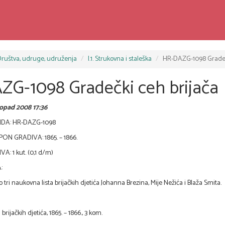
 Društva, udruge, udruženja
I.1. Strukovna i staleška
HR-DAZG-1098 Gradeč
G-1098 Gradečki ceh brijača
stopad 2008 17:36
DA: HR-DAZG-1098
N GRADIVA: 1865. – 1866.
: 1 kut. (0,1 d/m)
:
tri naukovna lista brijačkih djetića Johanna Brezina, Mije Nežića i Blaža Smita.
 brijačkih djetića, 1865. – 1866., 3 kom.