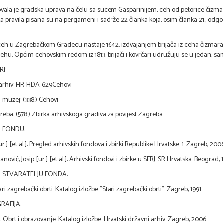
vala je gradska uprava na čelu sa sucem Gasparinijem, ceh od petorice čizmara, t
a pravila pisana su na pergameni i sadrže 22 članka koja, osim članka 21., odgo
ceh u Zagrebačkom Gradecu nastaje 1642. izdvajanjem brijača iz ceha čizmara. Br
ehu. Općim cehovskim redom iz 1813. brijači i kovrčari udružuju se u jedan, samo
I:
 arhiv: HR-HDA-629Cehovi
i muzej: (338.) Cehovi
eba: (578.) Zbirka arhivskoga gradiva za povijest Zagreba
O FONDU:
ur.] [et al.]: Pregled arhivskih fondova i zbirki Republike Hrvatske. 1. Zagreb, 2006
lanović, Josip [ur.] [et al.]: Arhivski fondovi i zbirke u SFRJ. SR Hrvatska. Beograd, 1
O STVARATELJU FONDA:
ari zagrebački obrti. Katalog izložbe "Stari zagrebački obrti". Zagreb, 1991.
RAFIJA:
.]: Obrt i obrazovanje. Katalog izložbe. Hrvatski državni arhiv. Zagreb, 2006.