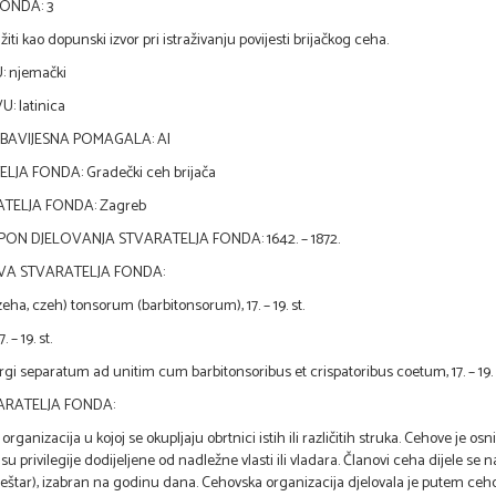
ONDA: 3
ti kao dopunski izvor pri istraživanju povijesti brijačkog ceha.
: njemački
: latinica
OBAVIJESNA POMAGALA: AI
LJA FONDA: Gradečki ceh brijača
ATELJA FONDA: Zagreb
ON DJELOVANJA STVARATELJA FONDA: 1642. – 1872.
VA STVARATELJA FONDA:
ha, czeh) tonsorum (barbitonsorum), 17. – 19. st.
 – 19. st.
gi separatum ad unitim cum barbitonsoribus et crispatoribus coetum, 17. – 19. 
VARATELJA FONDA:
rganizacija u kojoj se okupljaju obrtnici istih ili različitih struka. Cehove je osn
su privilegije dodijeljene od nadležne vlasti ili vladara. Članovi ceha dijele se na
eštar), izabran na godinu dana. Cehovska organizacija djelovala je putem ceho