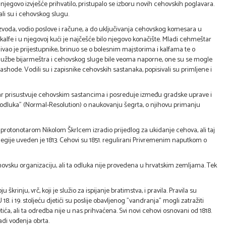
jegovo izvješće prihvatilo, pristupalo se izboru novih cehovskih poglavara.
li su i cehovskog slugu.
roizvoda, vodio poslove i račune, a do uključivanja cehovskog komesara u
lfe i u njegovoj kući je najčešće bilo njegovo konačište. Mladi cehmeštar
ivao je prijestupnike, brinuo se o bolesnim majstorima i kalfama te o
 službe bijarmeštra i cehovskog sluge bile veoma naporne, one su se mogle
 rashode. Vodili su i zapisnike cehovskih sastanaka, popisivali su primljene i
ar prisustvuje cehovskim sastancima i posreduje između gradske uprave i
a odluka" (Normal-Resolution) o naukovanju šegrta, o njihovu primanju
lu s protonotarom Nikolom Škrlcem izradio prijedlog za ukidanje cehova, ali taj
legije uveden je 1813. Cehovi su 1851. regulirani Privremenim naputkom o
hovsku organizaciju, ali ta odluka nije provedena u hrvatskim zemljama. Tek
škrinju, vrč, koji je služio za ispijanje bratimstva, i pravila. Pravila su
8. i 19. stoljeću djetići su poslije obavljenog "vandranja" mogli zatražiti
ića, ali ta odredba nije u nas prihvaćena. Svi novi cehovi osnovani od 1818.
adi vođenja obrta.