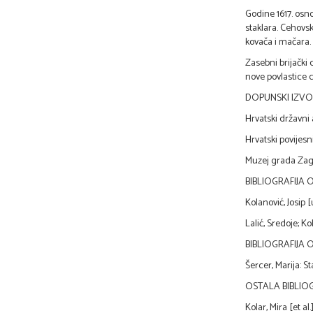
Godine 1617. osno
staklara. Cehovsk
kovača i mačara.
Zasebni brijački 
nove povlastice c
DOPUNSKI IZVOR
Hrvatski državni
Hrvatski povijesn
Muzej grada Zagr
BIBLIOGRAFIJA 
Kolanović, Josip [
Lalić, Sredoje; Ko
BIBLIOGRAFIJA 
Šercer, Marija: St
OSTALA BIBLIOG
Kolar, Mira [et al