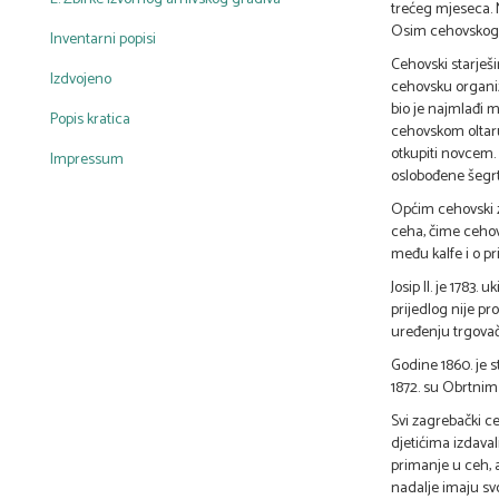
trećeg mjeseca. N
Osim cehovskog s
Inventarni popisi
Cehovski starješi
Izdvojeno
cehovsku organiz
bio je najmlađi m
Popis kratica
cehovskom oltaru
otkupiti novcem. 
Impressum
oslobođene šegrt
Općim cehovski z
ceha, čime cehov
među kalfe i o p
Josip II. je 1783
prijedlog nije p
uređenju trgovački
Godine 1860. je 
1872. su Obrtnim
Svi zagrebački ceh
djetićima izdaval
primanje u ceh, a
nadalje imaju svo