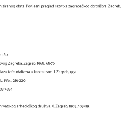
aniziranog obrta. Povijesni pregled razvitka zagrebačkog obrtništva. Zagreb,
5-180.
ovog Zagreba. Zagreb, 1968., 65-76.
azu iz feudalizma u kapitalizam. I. Zagreb, 1951.
, 1934., 216-220.
 330-334.
rvatskog arheološkog društva. X. Zagreb, 1909., 107-119.